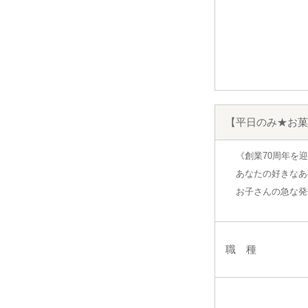
【平日のみ★お菓
《創業70周年を
あなたの好きなあ
お子さんの急な発
職 種