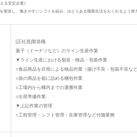
迎える安定企業》
を製造し、働きやすいシフトを組み、ゆとりある職業生活をおくれるよう努
[正社員]製造職
菓子（ドーナツなど）のライン生産作業
▼ライン生産における製造・検品・包装作業
○食品商品を目視による検品作業（揚げ不良・包装不良な
○袋の商品を箱に詰める梱包作業
○工場内から構内までの運搬作業
○出荷準備作業
▼上記作業の管理
○工程管理・シフト管理・在庫管理など付随業務