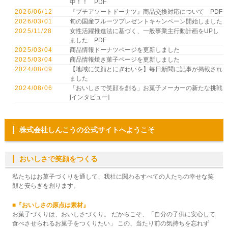
中！！ PDF
2026/06/12
『プチアソートドーナツ』商品交換対応について PDF
2026/03/01
旬の国産フルーツプレゼントキャンペーン開始しました
2025/11/28
女性活躍推進法に基づく、一般事業主行動計画をUPし
ました
PDF
2025/03/04
商品情報ドーナツページを更新しました
2025/03/04
商品情報焼き菓子ページを更新しました
2024/08/09
【地域に笑顔とにぎわいを】毎日新聞に記事が掲載され
ました
2024/08/06
「おいしさで笑顔を創る」お菓子メーカーの新たな挑戦
[インタビュー]
株式会社しんこうの公式サイトへようこそ
おいしさで笑顔をつくる
私たちはお菓子づくりを通して、我社に関わるすべての人たちの幸せな笑
顔と安らぎを創ります。
■『おいしさの原点は素材』
お菓子づくりは、おいしさづくり。 だからこそ、「自分の子供に安心して
食べさせられるお菓子をつくりたい」 この、当たり前の気持ちを忘れず