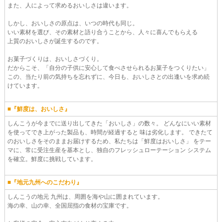
また、人によって求めるおいしさは違います。
しかし、おいしさの原点は、いつの時代も同じ。
いい素材を選び、その素材と語り合うことから、人々に喜んでもらえる
上質のおいしさが誕生するのです。
お菓子づくりは、おいしさづくり。
だからこそ、「自分の子供に安心して食べさせられるお菓子をつくりたい」
この、当たり前の気持ちを忘れずに、今日も、おいしさとの出逢いを求め続
けています。
■『鮮度は、おいしさ』
しんこうが今までに送り出してきた「おいしさ」の数々。 どんなにいい素材
を使ってでき上がった製品も、時間が経過すると 味は劣化します。 できたて
のおいしさをそのままお届けするため、私たちは「鮮度はおいしさ」 をテー
マに、常に受注生産を基本とし、独自のフレッシュローテーション システム
を確立。鮮度に挑戦しています。
■『地元九州へのこだわり』
しんこうの地元 九州は、周囲を海や山に囲まれています。
海の幸、山の幸、全国屈指の食材の宝庫です。