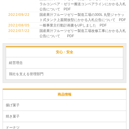
ラルコンベア・ゼリー搬送コンベアラインにかかる入札
公告について
PDF
2022/09/22
国産果汁フルーツゼリー製造工場の300L 丸堅ジャケッ
ト式タンク上蓋開放型にかかる入札公告について
PDF
2022/08/05
一般事業主行動計画書をUPしました
PDF
2022/07/22
国産果汁フルーツゼリー製造工場改修工事にかかる入札
公告について
PDF
安心・安全
経営理念
我社を支える管理部門
商品情報
揚げ菓子
焼き菓子
ドーナツ