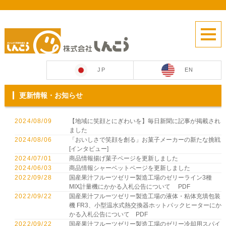
JP
EN
更新情報・お知らせ
2024/08/09
【地域に笑顔とにぎわいを】毎日新聞に記事が掲載され
ました
2024/08/06
「おいしさで笑顔を創る」お菓子メーカーの新たな挑戦
[インタビュー]
2024/07/01
商品情報揚げ菓子ページを更新しました
2024/06/03
商品情報シャーベットページを更新しました
2022/09/28
国産果汁フルーツゼリー製造工場のゼリーライン3種
MIX計量機にかかる入札公告について
PDF
2022/09/22
国産果汁フルーツゼリー製造工場の液体・粘体充填包装
機 FR3、小型温水式熱交換器ホットパックヒーターにか
かる入札公告について
PDF
2022/09/22
国産果汁フルーツゼリー製造工場のゼリー冷却用スパイ